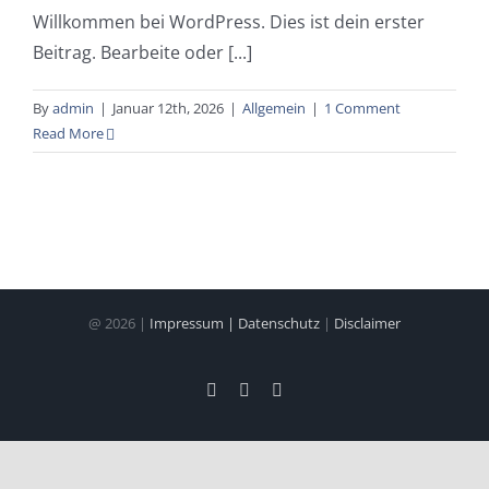
Willkommen bei WordPress. Dies ist dein erster
Beitrag. Bearbeite oder [...]
By
admin
|
Januar 12th, 2026
|
Allgemein
|
1 Comment
Read More
@ 2026 |
Impressum | Datenschutz
|
Disclaimer
LinkedIn
Email
Whatsapp